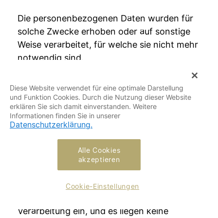
Die personenbezogenen Daten wurden für
solche Zwecke erhoben oder auf sonstige
Weise verarbeitet, für welche sie nicht mehr
notwendig sind.
Die betroffene Person widerruft ihre
Diese Website verwendet für eine optimale Darstellung
und Funktion Cookies. Durch die Nutzung dieser Website
Einwilligung, auf die sich die Verarbeitung
erklären Sie sich damit einverstanden. Weitere
gemäß Art. 6 Abs. 1 Buchstabe a DS-GVO
Informationen finden Sie in unserer
Datenschutzerklärung.
oder Art. 9 Abs. 2 Buchstabe a DS-GVO
stützte, und es fehlt an einer anderweitigen
Alle Cookies
Rechtsgrundlage für die Verarbeitung.
akzeptieren
Die betroffene Person legt gemäß Art. 21
Cookie-Einstellungen
Abs. 1 DS-GVO Widerspruch gegen die
Verarbeitung ein, und es liegen keine