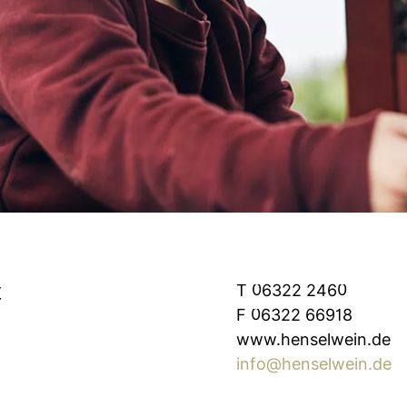
t
T 06322 2460
F 06322 66918
www.henselwein.de
info@henselwein.de